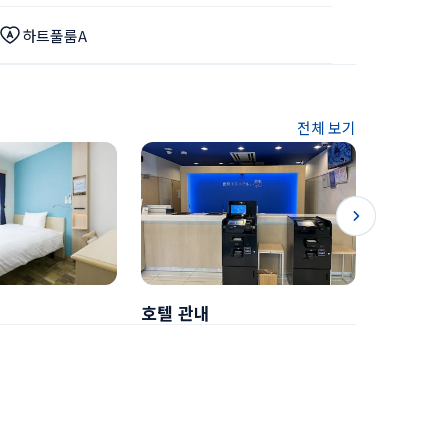
하트풀룸A
전체 보기
호텔 관내
조식