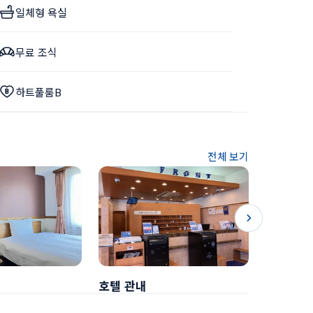
일체형 욕실
무료 조식
하트풀룸B
전체 보기
호텔 관내
조식