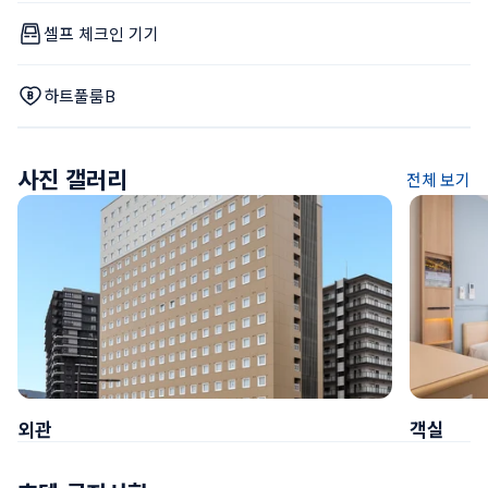
셀프 체크인 기기
하트풀룸B
사진 갤러리
전체 보기
외관
객실