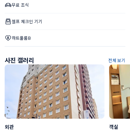
무료 조식
셀프 체크인 기기
하트풀룸B
사진 갤러리
전체 보기
외관
객실