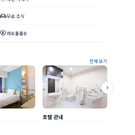
무료 조식
하트풀룸B
전체 보기
호텔 관내
조식