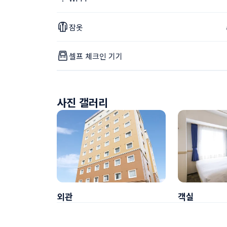
잠옷
셀프 체크인 기기
사진 갤러리
외관
객실