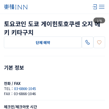
목록 보기
1
/
6
토요코인 도쿄 게이힌토호쿠센 오지 에
키 키타구치
단체 예약
기본 정보
전화 / FAX
TEL：
03-6866-1045
FAX：
03-6866-1046
체크인/체크아웃 시간