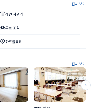
전체 보기
레인 샤워기
무료 조식
하트풀룸B
전체 보기