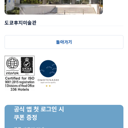
도쿄후지미술관
돌아가기
공식 앱 첫 로그인 시

쿠폰 증정