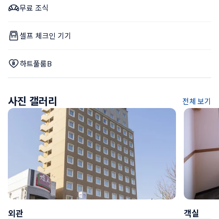
무료 조식
셀프 체크인 기기
하트풀룸B
사진 갤러리
전체 보기
외관
객실