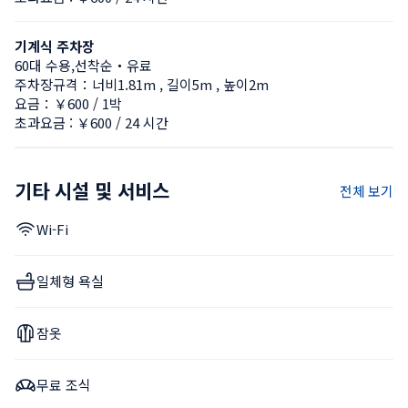
기계식 주차장
60대 수용,선착순・유료
주차장규격：너비1.81m , 길이5m , 높이2m
요금：￥600 / 1박
초과요금 : ￥600 / 24 시간
기타 시설 및 서비스
전체 보기
Wi-Fi
일체형 욕실
잠옷
무료 조식