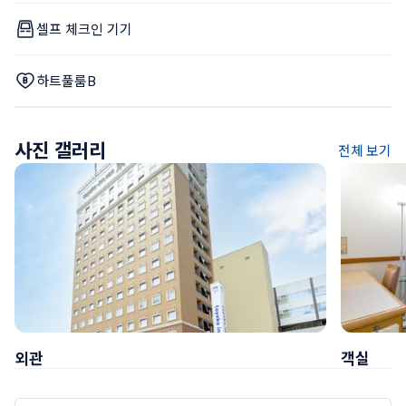
셀프 체크인 기기
하트풀룸B
사진 갤러리
전체 보기
외관
객실