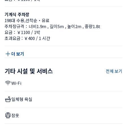
기계식 주차장
198대 수용,선착순・유료
주차장규격：너비1.9m , 길이5m , 높이2m , 중량1.8t
요금：￥1100 / 1박
초과요금 : ￥400 / 1 시간
더 보기
기타 시설 및 서비스
전체 보기
Wi-Fi
일체형 욕실
잠옷