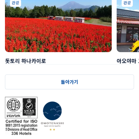
관광
관광
돗토리 하나카이로
아오야마 
돌아가기