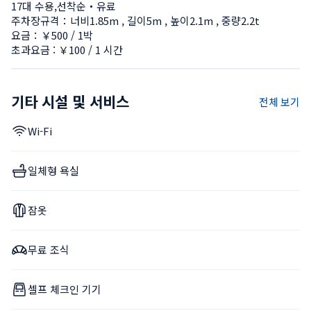
17대 수용,선착순・유료
주차장규격：너비1.85m , 길이5m , 높이2.1m , 중량2.2t
요금：￥500 / 1박
초과요금 : ￥100 / 1 시간
기타 시설 및 서비스
전체 보기
Wi-Fi
일체형 욕실
잠옷
무료 조식
셀프 체크인 기기