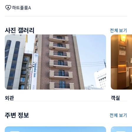
하트풀룸A
사진 갤러리
전체 보기
외관
객실
주변 정보
전체 보기