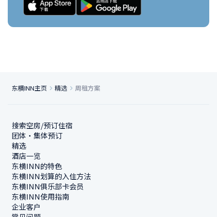
东横INN 大阪弁天町
东横INN 大阪堺站前
东横INN 大阪堺东站
东横INN 大阪伊丹机场
东横INN主页
精选
周租方案
搜索空房/预订住宿
团体・集体预订
精选
酒店一览
东横INN的特色
东横INN划算的入住方法
东横INN俱乐部卡会员
东横INN使用指南
企业客户
常见问题