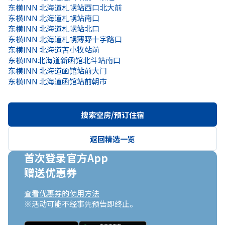
东横INN 北海道札幌站西口北大前
东横INN 新白河站前
东横INN 小山站东口2号店
东横INN 群马伊势崎站前
东横INN 春日部站西口
东横INN 松户站东口
东横INN 东京日本桥税务署前
东横INN 横滨新子安站前
东横INN 静冈站南口
东横INN 中部国际机场2号店
东横INN 大阪阪急十三站西口2号店
东横INN 姬路站新干线北口
东横INN 下关海峡梦之塔前
东横INN 西铁久留米站东口
东横INN 北海道札幌站南口
东横INN 磐城站前
东横INN 西川口站
东横INN 柏站西口
东横INN 东京日本桥人形町
东横INN 新横滨站前本馆
东横INN 静冈清水站前
东横INN 三河安城站新干线南口第1号店
东横INN 大阪梅田中津1号店
东横INN 相生站新干线口
东横INN 北海道札幌站北口
东横INN 川口站前
东横INN 柏站东口
东横INN 东京站新大桥前
东横INN 新横滨站前新馆
东横INN 静冈藤枝站北口
东横INN 三河安城站新干线南口2号店
东横INN 大阪梅田中津2号店
东横INN 播州赤穗站前
东横INN 北海道札幌薄野十字路口
东横INN 埼玉户田公园站西口
东横INN 流山大鹰之森站前
东横INN 东京大塚站北口1号店
东横INN 横滨关内
东横INN 滨松站北口
东横INN 大阪梅田东
东横INN 北海道苫小牧站前
东横INN 北户田站东口
东横INN 印幡日本医大站前
东横INN 东京山手线大塚站北口2号店
东横INN 横滨樱木町
东横INN 滨松站南口
东横INN 大阪淀屋桥站南
东横INN北海道新函馆北斗站南口
东横INN 埼玉三乡站前
东横INN 成田机场 本馆
东横INN 东京池袋北口第1号店
东横INN Jr.横滨伊势佐木长者町
东横INN 挂川站新干线南口
东横INN 大阪JR野田站前
东横INN 北海道函馆站前大门
东横INN 三乡中央站前
东横INN 成田机场新馆
东横INN 东京池袋北口第2号店
东横INN JR横滨线相模原站前
东横INN 大阪京桥樱之宫
东横INN 北海道函馆站前朝市
东横INN 八潮站前
东横INN 袖浦站北口
东横INN 东京京滨东北线王子站北口
东横INN 横滨线渊野边站南口
东横INN 大阪天神桥筋六丁目
东横INN 草加站西口
东横INN 东京赤羽站东口
东横INN 二俣川站北口
东横INN 大阪天满桥大手前
东横INN 北朝霞站西口
东横INN 东京赤羽站东口一号街
东横INN 海老名站东口
东横INN 大阪谷四交差点
东横INN 和光市站前
东横INN 东京品川青物横丁站
东横INN 湘南镰仓藤泽站北口
东横INN 大阪船场东
搜索空房/预订住宿
东横INN 志木站东口
东横INN 东京羽田机场2号店
东横INN 湘南平塚站北口1号店
东横INN 大阪本町2号店
东横INN 东京西武池袋线东久留米站西口
东横INN 湘南平塚站北口2号店
东横INN 大阪心斋桥西
返回精选一览
东横INN 东京町田站小田急线东口
东横INN 湘南茅之崎站北口
东横INN 大阪难波
东横INN 东京南町田
东横INN 茅崎市役所
东横INN 大阪难波西
首次登录官方App

东横INN 东京调布京王线布田站
东横INN 大阪难波日本桥
赠送优惠券
东横INN 东京立川站北口
东横INN 大阪通天阁前
东横INN 东京府中南武线南多摩站前
东横INN 大阪阿倍野天王寺
查看优惠券的使用方法
东横INN 东京昭岛站南口
东横INN 大阪日本桥文乐剧场前
※活动可能不经事先预告即终止。
东横INN 东京秋川站北口
东横INN 大阪鹤桥站前
东横INN 东京八王子站北口
东横INN 大阪巨蛋前