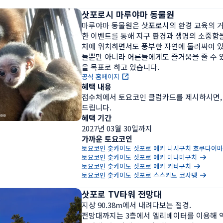
삿포로시 마루야마 동물원
마루야마 동물원은 삿포로시의 환경 교육의 거
한 이벤트를 통해 지구 환경과 생명의 소중함을
처에 위치하면서도 풍부한 자연에 둘러싸여 
들뿐만 아니라 어른들에게도 즐거움을 줄 수 
을 목표로 하고 있습니다.
공식 홈페이지
혜택 내용
접수처에서 토요코인 클럽카드를 제시하시면,
드립니다.
혜택 기간
2027년 03월 30일까지
가까운 토요코인
토요코인 홋카이도 삿포로 에키 니시구치 호쿠다이
토요코인 홋카이도 삿포로 에키 미나미구치
토요코인 홋카이도 삿포로 에키 키타구치
토요코인 홋카이도 삿포로 스스키노 코사텡
삿포로 TV타워 전망대
지상 90.38m에서 내려다보는 절경.

전망대까지는 3층에서 엘리베이터를 이용해 약 