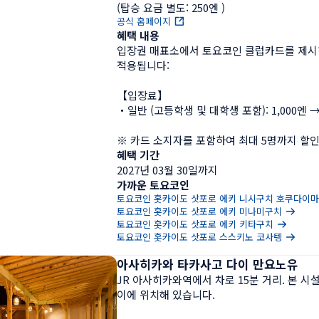
(탑승 요금 별도: 250엔 )
공식 홈페이지
혜택 내용
입장권 매표소에서 토요코인 클럽카드를 제시
적용됩니다:

【입장료】

・일반 (고등학생 및 대학생 포함): 1,000엔 → 8
※ 카드 소지자를 포함하여 최대 5명까지 할인
혜택 기간
2027년 03월 30일까지
가까운 토요코인
토요코인 홋카이도 삿포로 에키 니시구치 호쿠다이
토요코인 홋카이도 삿포로 에키 미나미구치
토요코인 홋카이도 삿포로 에키 키타구치
토요코인 홋카이도 삿포로 스스키노 코사텡
아사히카와 타카사고 다이 만요노유
JR 아사히카와역에서 차로 15분 거리. 본 
이에 위치해 있습니다.
