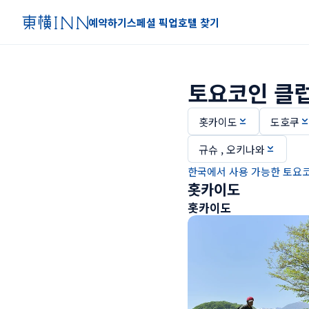
예약하기
스페셜 픽업
호텔 찾기
토요코인 클럽
홋카이도
도호쿠
규슈 , 오키나와
한국에서 사용 가능한 토요코
홋카이도
홋카이도