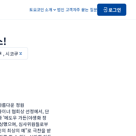
로그인
토요코인 소개
법인 고객
자주 묻는 질문
!
 , 시코쿠
아름다운 정원

이너 협회상 선정에서, 단 
과 '메도우 가든(야생화 정
수상했으며, 심사위원들로부
인의 최상의 예"로 극찬을 받