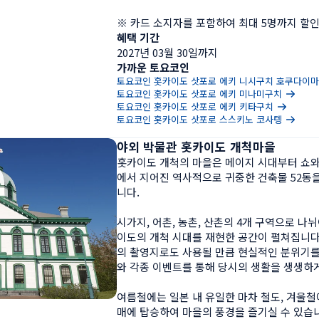
※ 카드 소지자를 포함하여 최대 5명까지 할인
혜택 기간
2027년 03월 30일까지
가까운 토요코인
토요코인 홋카이도 삿포로 에키 니시구치 호쿠다이
토요코인 홋카이도 삿포로 에키 미나미구치
토요코인 홋카이도 삿포로 에키 키타구치
토요코인 홋카이도 삿포로 스스키노 코사텡
야외 박물관 홋카이도 개척마을
홋카이도 개척의 마을은 메이지 시대부터 쇼와
에서 지어진 역사적으로 귀중한 건축물 52동
니다.

시가지, 어촌, 농촌, 산촌의 4개 구역으로 나뉘어
이도의 개척 시대를 재현한 공간이 펼쳐집니다.
의 촬영지로도 사용될 만큼 현실적인 분위기를
와 각종 이벤트를 통해 당시의 생활을 생생하게
여름철에는 일본 내 유일한 마차 철도, 겨울철
매에 탑승하여 마을의 풍경을 즐기실 수 있습니