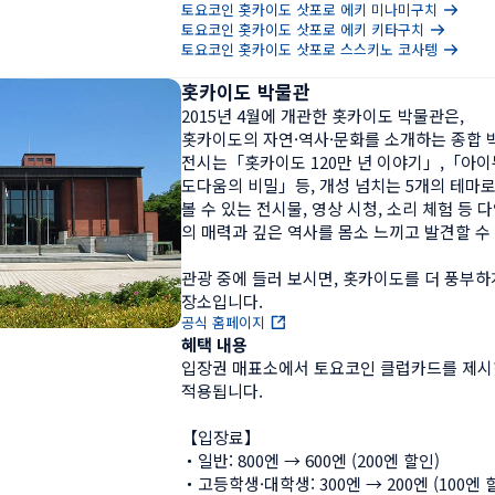
토요코인 홋카이도 삿포로 에키 미나미구치
토요코인 홋카이도 삿포로 에키 키타구치
토요코인 홋카이도 삿포로 스스키노 코사텡
홋카이도 박물관
2015년 4월에 개관한 홋카이도 박물관은,

홋카이도의 자연·역사·문화를 소개하는 종합 
전시는「홋카이도 120만 년 이야기」,「아이
도다움의 비밀」등, 개성 넘치는 5개의 테마로
볼 수 있는 전시물, 영상 시청, 소리 체험 등
의 매력과 깊은 역사를 몸소 느끼고 발견할 수 
관광 중에 들러 보시면, 홋카이도를 더 풍부하
장소입니다.
공식 홈페이지
혜택 내용
입장권 매표소에서 토요코인 클럽카드를 제시하
적용됩니다.

【입장료】

・일반: 800엔 → 600엔 (200엔 할인)

・고등학생·대학생: 300엔 → 200엔 (100엔 할