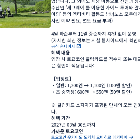
았습니다. 그 외에도 체중 이동으로 전진과 정지
수단인 '세그웨이'를 이용한 가이드 투어와 말
이딩' 등의 엑티비티 활동도 남녀노소 모두에게
사전 예약 필요, 별도 요금 부과)

4월 하순부터 11월 중순까지 휴일 없이 운영

(자세한 최신 정보는 시설 웹사이트에서 확인
공식 홈페이지
혜택 내용
입장 시 토요코인 클럽카드를 접수처 또는 매
은 할인이 적용됩니다:

【입장료】

・일반: 1,200엔 → 1,100엔 (100엔 할인)

・초·중학생: 600엔 → 550엔 (50엔 할인)

※ 클럽카드 소지자가 포함된 단체의 모든 인
다.
혜택 기간
2027년 03월 30일까지
가까운 토요코인
토요코인 홋카이도 도카치 오비히로 에키마에