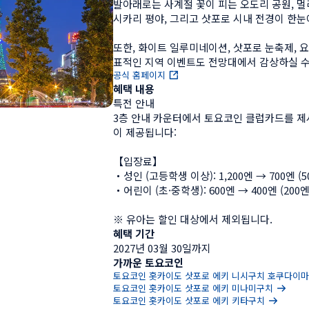
발아래로는 사계절 꽃이 피는 오도리 공원, 멀
시카리 평야, 그리고 삿포로 시내 전경이 한눈
또한, 화이트 일루미네이션, 삿포로 눈축제, 
표적인 지역 이벤트도 전망대에서 감상하실 수
공식 홈페이지
혜택 내용
특전 안내

3층 안내 카운터에서 토요코인 클럽카드를 제
이 제공됩니다:

【입장료】

・성인 (고등학생 이상): 1,200엔 → 700엔 (5
・어린이 (초·중학생): 600엔 → 400엔 (200엔
※ 유아는 할인 대상에서 제외됩니다.
혜택 기간
2027년 03월 30일까지
가까운 토요코인
토요코인 홋카이도 삿포로 에키 니시구치 호쿠다이
토요코인 홋카이도 삿포로 에키 미나미구치
토요코인 홋카이도 삿포로 에키 키타구치