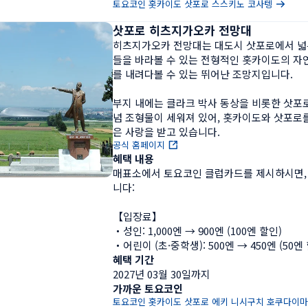
토요코인 홋카이도 삿포로 스스키노 코사텡
삿포로 히츠지가오카 전망대
히츠지가오카 전망대는 대도시 삿포로에서 넓은
들을 바라볼 수 있는 전형적인 홋카이도의 자
를 내려다볼 수 있는 뛰어난 조망지입니다.

부지 내에는 클라크 박사 동상을 비롯한 삿포
념 조형물이 세워져 있어, 홋카이도와 삿포로
은 사랑을 받고 있습니다.
공식 홈페이지
혜택 내용
매표소에서 토요코인 클럽카드를 제시하시면,
니다:

【입장료】

・성인: 1,000엔 → 900엔 (100엔 할인)

・어린이 (초·중학생): 500엔 → 450엔 (50엔
혜택 기간
2027년 03월 30일까지
가까운 토요코인
토요코인 홋카이도 삿포로 에키 니시구치 호쿠다이