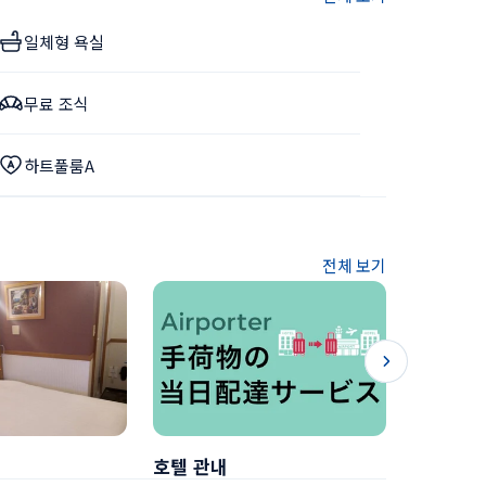
일체형 욕실
무료 조식
하트풀룸A
전체 보기
호텔 관내
조식