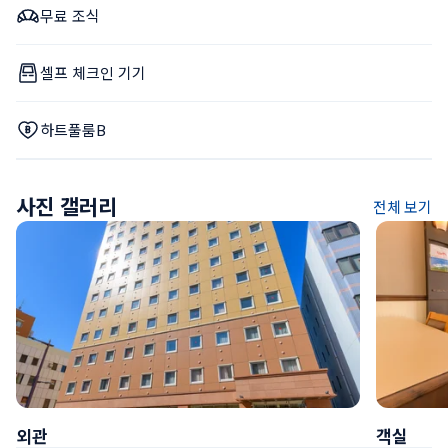
무료 조식
셀프 체크인 기기
하트풀룸B
사진 갤러리
전체 보기
외관
객실