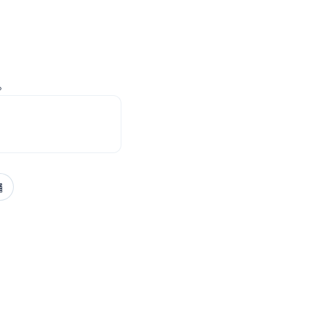
。
繩
站前
號店
店