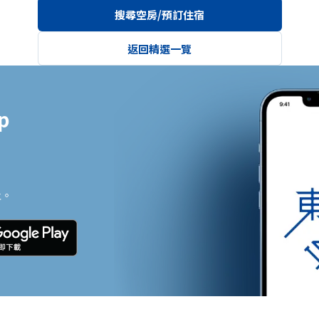
東橫INN 大阪船場東
搜尋空房/預訂住宿
東橫INN 大阪本町2號店
東橫INN 大阪難波西
東橫INN 大阪通天閣前
返回精選一覽
寺
東橫INN 大阪弁天町


止。