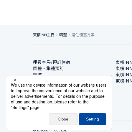
東橫INN主頁
精選
連住優惠方案
搜尋空房/預訂住宿
東橫IN
團體・集體預訂
東橫IN
精選
東橫IN
飯店一覽
東橫IN
© Toyoko Inn Co., Ltd.