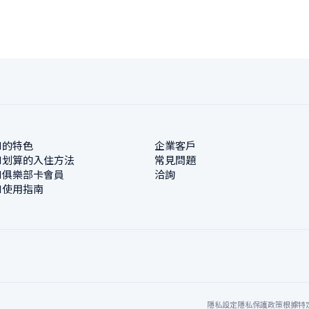
N的特色
企業客戶
N划算的入住方法
常見問題
N俱樂部卡會員
洽詢
N使用指南
隱私設定
隱私保護政策
根據特