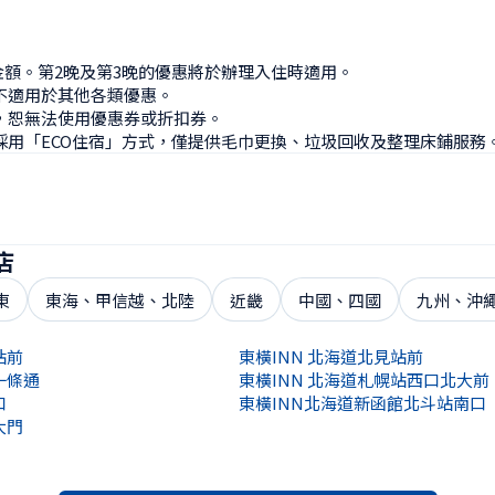
額。第2晚及第3晚的優惠將於辦理入住時適用。

不適用於其他各類優惠。

，恕無法使用優惠券或折扣券。

採用「ECO住宿」方式，僅提供毛巾更換、垃圾回收及整理床鋪服務
店
東
東海、甲信越、北陸
近畿
中國、四國
九州、沖
站前
號店
線南口
口
口
前
東橫INN 北海道北見站前
東橫INN 一關站前
東橫INN 仙台站西口中央
東橫INN 福島站西口
東橫INN 研究學園站前
東橫INN 浦和美園站東口
東橫INN 千葉港站前
東橫INN 東京池袋北口2號店
東橫INN JR橫濱線相模原站前
東橫INN 甲府站南口1號店
東橫INN 富士山三島站
東橫INN 名古屋站櫻通口本館
東橫INN 近鐵四日市站北口
東橫INN 東大阪
東橫INN 神戶三宮站東
東橫INN 廣島站南口右
東橫INN 鳥取站北口
東橫INN 濱田站北口
東橫INN 岩國站西口
東橫INN高松站前
東橫INN 新居濱站前
東橫INN 德島站眉山口
東橫INN 沖繩那霸Omoromachi
一條通
線東久留米站西口
南口
口2號店
新館
館
東橫INN 北海道札幌站西口北大前
東橫INN 福島站東口2號店
東橫INN 川口站前
東橫INN 流山大鷹之森站前
東橫INN 東京南町田
東橫INN 海老名站東口
東橫INN 靜岡站北口
東橫INN 名古屋榮
東橫INN 新大阪中央口新館
東橫INN 廣島站棒球場前
東橫INN 德山站北口
口
2號店
2號店
東橫INN北海道新函館北斗站南口
東橫INN 埼玉三鄉站前
東橫INN 東京八王子站北口
東橫INN 湘南茅之崎站北口
東橫INN 濱松站南口
東橫INN 三河安城站新幹線南口1
東橫INN 新大阪東三國站前
東橫INN 東廣島站前
東橫INN 下關海峽夢之塔前
大門
線南口2號店
西口1號店
東橫INN 志木站東口
東橫INN 大阪阪急十三站西口2號
東橫INN 大阪京橋櫻之宮
丁目
東橫INN 大阪天滿橋大手前