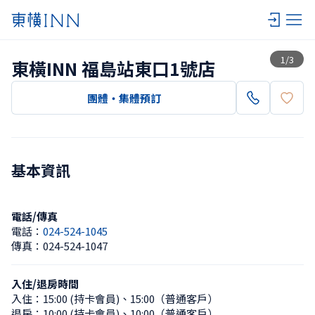
查看一覽
1
/
3
東橫INN 福島站東口1號店
團體・集體預訂
基本資訊
電話/傳真
電話：
024-524-1045
傳真：
024-524-1047
入住/退房時間
入住：
15:00 (持卡會員)
、
15:00（普通客戶）
退房：
10:00 (持卡會員)
、
10:00（普通客戶）