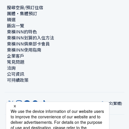
搜尋空房/預訂住宿
團體・集體預訂
精選
飯店一覽
東橫INN的特色
東橫INN划算的入住方法
東橫INN俱樂部卡會員
東橫INN使用指南
企業客戶
常見問題
洽詢
公司資訊
可持續政策
中文(繁體)
© Toyoko Inn Co., Ltd.
隱私設定
隱私保護政策
根據特定商業交易法的標示
網站政策
住宿使用條款