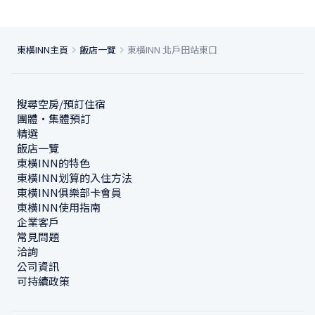
東橫INN主頁
飯店一覽
東橫INN 北戶田站東口
搜尋空房/預訂住宿
團體・集體預訂
精選
飯店一覽
東橫INN的特色
東橫INN划算的入住方法
東橫INN俱樂部卡會員
東橫INN使用指南
企業客戶
常見問題
洽詢
公司資訊
可持續政策