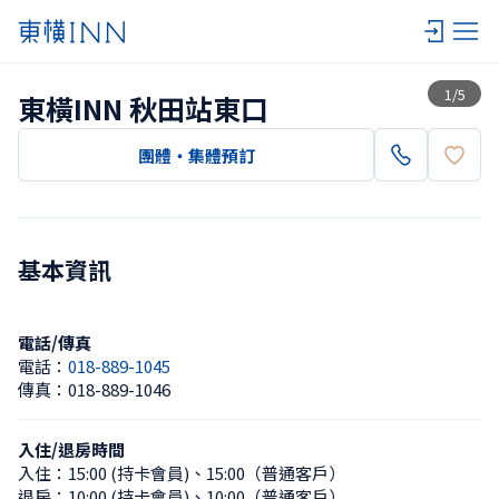
查看一覽
1
/
5
東橫INN 秋田站東口
團體・集體預訂
基本資訊
電話/傳真
電話：
018-889-1045
傳真：
018-889-1046
入住/退房時間
入住：
15:00 (持卡會員)
、
15:00（普通客戶）
退房：
10:00 (持卡會員)
、
10:00（普通客戶）