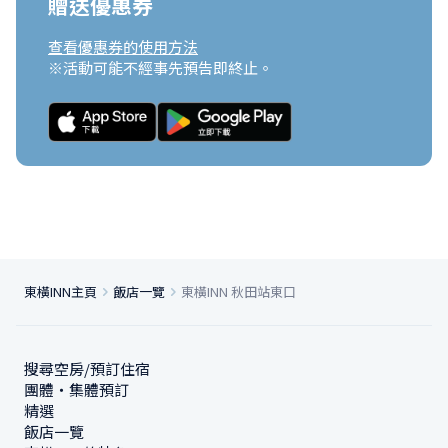
贈送優惠券
查看優惠券的使用方法
※活動可能不經事先預告即終止。
東橫INN主頁
飯店一覽
東橫INN 秋田站東口
搜尋空房/預訂住宿
團體・集體預訂
精選
飯店一覽