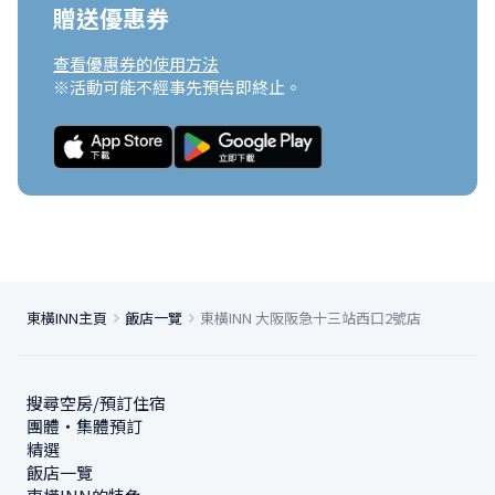
贈送優惠券
查看優惠券的使用方法
※活動可能不經事先預告即終止。
東橫INN主頁
飯店一覽
東橫INN 大阪阪急十三站西口2號店
搜尋空房/預訂住宿
團體・集體預訂
精選
飯店一覽