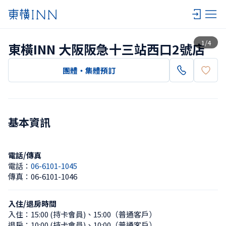
查看一覽
1
/
4
東橫INN 大阪阪急十三站西口2號店
團體・集體預訂
基本資訊
電話/傳真
電話：
06-6101-1045
傳真：
06-6101-1046
入住/退房時間
入住：
15:00 (持卡會員)
、
15:00（普通客戶）
退房：
10:00 (持卡會員)
、
10:00（普通客戶）