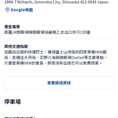
1894-7 Niihashi, Gotemba City, Shizuoka 412-0043 Japan
Google地圖
乘坐電車
距離JR御殿場線御殿場站箱根乙女出口步行1分鐘
其他交通指南
從飯店出發的快捷巴士，連接富士山地區的四家東橫INN飯
店，並通往大月站、忍野八海與御殿場Outlet等主要景點。

只要是東橫INN的會員，即使沒有住宿也可以免費搭乘。
查看接送資訊
停車場