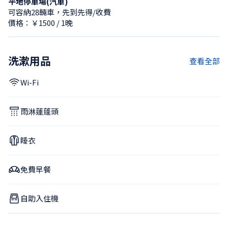
平地停車場(汽車)
可容納28輛車，先到先得/收費
價格：￥1500 / 1晚
洗漱用品
查看全部
Wi-Fi
雨淋蓮蓬頭
睡衣
免費早餐
自助入住機