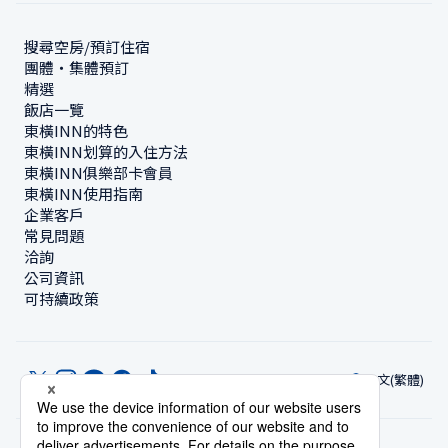
搜尋空房/預訂住宿
團體・集體預訂
精選
飯店一覽
東橫INN的特色
東橫INN划算的入住方法
東橫INN俱樂部卡會員
東橫INN使用指南
企業客戶
常見問題
洽詢
公司資訊
可持續政策
中文(繁體)