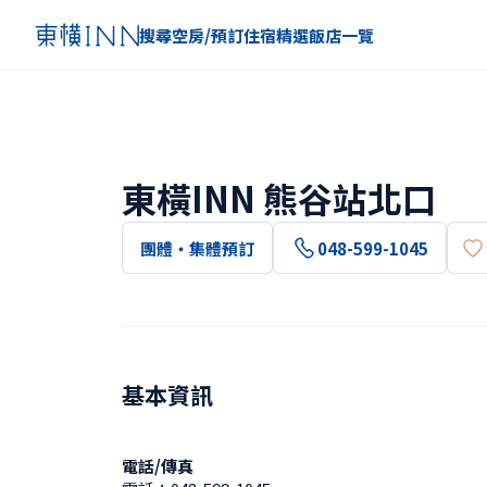
搜尋空房/預訂住宿
精選
飯店一覽
東橫INN 熊谷站北口
團體・集體預訂
048-599-1045
基本資訊
電話/傳真