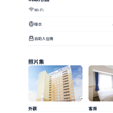
Wi-Fi
睡衣
自助入住機
照片集
外觀
客房