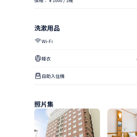
價格：￥1000 / 1晚
洗漱用品
Wi-Fi
睡衣
自助入住機
照片集