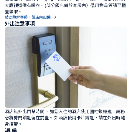
大廳裡還備有睡衣。(部分飯店備於客房內）借用物品等請至櫃
臺領取。
點此瞭解客房、飯店內設備
外出注意事項
酒店無外出門禁時間。 如您入住的酒店使用圓柱鎖鑰匙，請務
必將房門鑰匙留在前臺。 如酒店使用卡片鑰匙，請在外出時隨
身攜帶。
退房