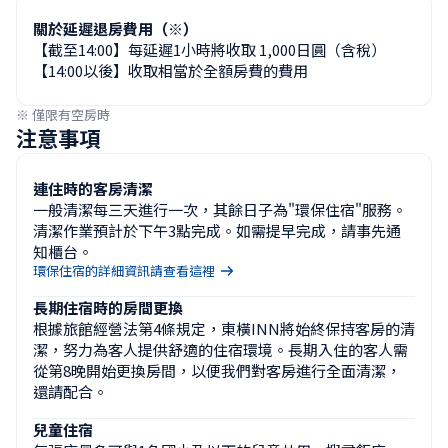
關於延遲退房費用（※）
【截至14:00】每延遲1小時將收取 1,000日圓（含稅）

【14:00以後】收取相當於全額房費的費用
※ 僅限有空房時
注意事項
連住時的客房清潔
一般清潔每三天進行一次，其餘日子為"環保住宿"服務。
清潔作業預計於下午3點完成。如需提早完成，請事先通
知櫃台。
環保住宿的詳細資訊請查看這裡
長期住宿時的房間更換
根據旅館經營法第4條規定，東橫INN將始終保持客房的清
潔，努力為客人提供舒適的住宿環境。長期入住的客人需
從第8晚開始更換房間，以便我們對客房進行全面清潔，
還請配合。
兒童住宿