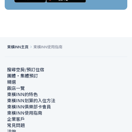
東橫INN主頁
東橫INN使用指南
搜尋空房/預訂住宿
團體・集體預訂
精選
飯店一覽
東橫INN的特色
東橫INN划算的入住方法
東橫INN俱樂部卡會員
東橫INN使用指南
企業客戶
常見問題
洽詢