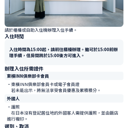
請於櫃檯或自助入住機辦理入住手續。
入住時間
入住時間為15:00起，請前往櫃檯辦理。雖可於15:00前辦
理手續，但房間將於15:00後方可進入。
辦理入住所需證件
東橫INN俱樂部卡會員
・東橫INN俱樂部會員卡或電子會員證

　若未能出示，將無法享受會員優惠及累積積分。
外國人
・護照

　在日本沒有登記居住地的外國客人需提供護照，並由飯店
進行複印。
遲到、取消