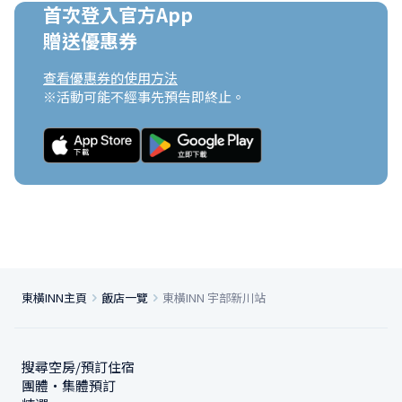
首次登入官方App

贈送優惠券
查看優惠券的使用方法
※活動可能不經事先預告即終止。
東橫INN主頁
飯店一覽
東橫INN 宇部新川站
搜尋空房/預訂住宿
團體・集體預訂