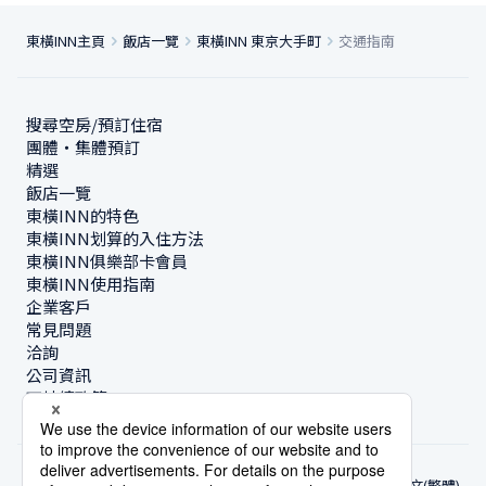
東橫INN主頁
飯店一覽
東橫INN 東京大手町
交通指南
搜尋空房/預訂住宿
團體・集體預訂
精選
飯店一覽
東橫INN的特色
東橫INN划算的入住方法
東橫INN俱樂部卡會員
東橫INN使用指南
企業客戶
常見問題
洽詢
公司資訊
可持續政策
中文(繁體)