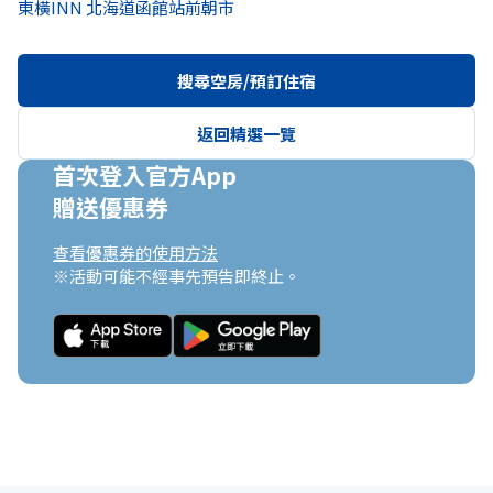
東橫INN 北海道函館站前朝市
東橫INN 仙台站西口中央
東橫INN 千葉新鎌谷站前
東橫INN 東京日本橋人形町
東橫INN 大阪難波日本橋
東橫INN 東廣島西條站前
東橫INN 德山站北口
東橫INN 小倉站北口
東橫INN 鹿兒島中央站西口
東橫INN 流山大鷹之森站前
東橫INN 東京品川旗之台站南口
東橫INN 大阪鶴橋站前
東橫INN 北九州機場
東橫INN 大阪弁天町
東橫INN 大阪伊丹機場
搜尋空房/預訂住宿
返回精選一覽
首次登入官方App

贈送優惠券
查看優惠券的使用方法
※活動可能不經事先預告即終止。