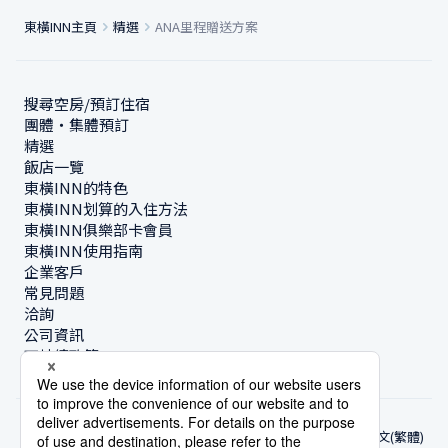
東橫INN主頁
精選
ANA里程贈送方案
搜尋空房/預訂住宿
團體・集體預訂
精選
飯店一覽
東橫INN的特色
東橫INN划算的入住方法
東橫INN俱樂部卡會員
東橫INN使用指南
企業客戶
常見問題
洽詢
公司資訊
可持續政策
中文(繁體)