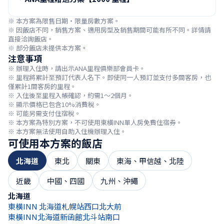
※ 本方案為限售日期・限量房數方案。

※ 因飯店不同，銷售方案、適用房型及銷售期間可能有所不同。詳情請
直接洽詢飯店。

※ 部分飯店未提供本方案。
注意事項
※ 辦理入住時，請出示ANA里程俱樂部會員卡。

※ 里程將累計至預訂代表人名下。即使同一人預訂並支付多間客房，也
僅累計1間客房的里程。

※ 入住後至里程入帳確認，約需1～2個月。

※ 顯示價格已包含10%消費稅。

※ 可能另需支付住宿稅。

※ 本方案為特別方案，不可使用東橫INN單人房免費住宿券。

※ 本方案無法使用自助入住機辦理入住。
可使用本方案的飯店
北海道
東北
關東
東海、甲信越、北陸
近畿
中國、四國
九州、沖繩
北海道
東橫INN 北海道札幌站西口北大前
東橫INN 仙台東口1號店
東橫INN 米澤站前
東橫INN 福島站東口1號店
東橫INN 千葉幕張
東橫INN 東京秋葉淺草橋站東口
東橫INN 川崎站前市役所通
東橫INN 福井站前
東橫INN 名古屋站櫻通口新館
東橫INN 大阪阪急十三站西口1號店
东横INN 神户三宫站前
東橫INN 岡山站西口右
東橫INN 廣島站棒球場前
東橫INN 鳥取站北口
東橫INN 濱田站北口
東橫INN 新山口站新幹線口
東橫INN 博多西中州
東橫INN 熊本機場
東橫INN 鹿兒島天文館1號店
東橫INN 沖繩那霸旭橋站前
東橫INN北海道新函館北斗站南口
東橫INN 仙台東口2號店
東橫INN 西船橋原木交流道
東橫INN 東京日本橋濱町明治座前
東橫INN 橫濱鶴見站東口
東橫INN 名古屋金山
東橫INN 大阪心齋橋西
東橫INN 姬路站新幹線北口
東橫INN 倉敷站南口
東橫INN 廣島站新幹線口2號店
東橫INN 岩國站西口
東橫INN 福岡天神
東橫INN 鹿兒島中央站東口