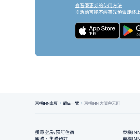
查看優惠券的使用方法
※活動可能不經事先預告即終
東橫INN主頁
飯店一覽
東橫INN 大阪弁天町
搜尋空房/預訂住宿
東橫IN
團體・集體預訂
東橫IN