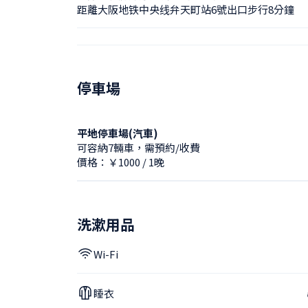
距離大阪地铁中央线弁天町站6號出口步行8分鐘
停車場
平地停車場(汽車)
可容納7輛車，需預約/收費
價格：￥1000 / 1晚
洗漱用品
Wi-Fi
睡衣