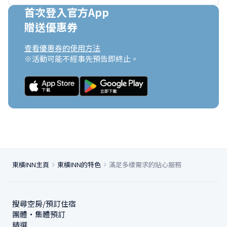
首次登入官方App

贈送優惠券
查看優惠券的使用方法
※活動可能不經事先預告即終止。
東橫INN主頁
東橫INN的特色
滿足多樣需求的貼心服務
搜尋空房/預訂住宿
團體・集體預訂
精選