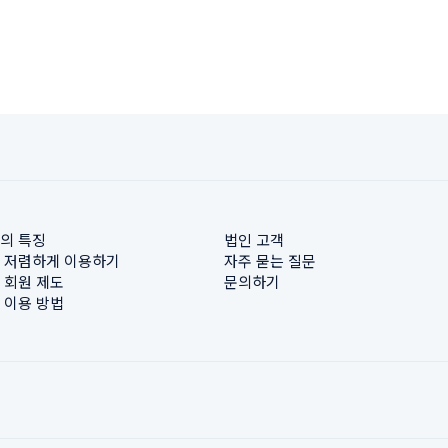
의 특징
법인 고객
 저렴하게 이용하기
자주 묻는 질문
 회원 제도
문의하기
 이용 방법