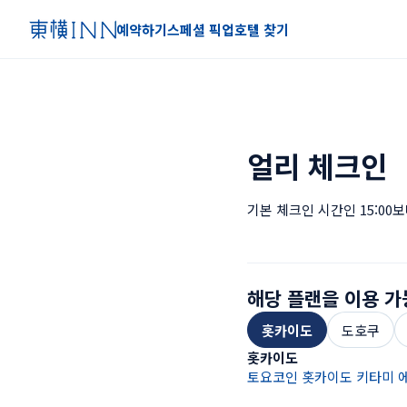
예약하기
스페셜 픽업
호텔 찾기
얼리 체크인
기본 체크인 시간인 15:00
해당 플랜을 이용 가
홋카이도
도호쿠
홋카이도
토요코인 홋카이도 키타미 
토요코인 이치노세키 에키
토요코인 센다이 히가시구치
토요코인 요네자와 에키마에
토요코인 코리야마
토요코인 군마 이세사키 에
토요코인 사이타마 이와쓰키
토요코인 치바미나토 에키
토요코인 도쿄 니혼바시 닌
토요코인 중부국제공항1
토요코인 이세 마쓰사카 에
토요코인 텐리 에키마에
토요코인 오사카 가도마시 
토요코인 JR 와카야마 에키
토요코인 오카야마 에키 니
토요코인 히로시마 에키 미
토요코인 이와쿠니 에키 니
토요코인 마쓰야마 이치방초
토요코인 고쿠라 에키 미나
토요코인 사가 에키마에
토요코인 나가사키 에키마에
토요코인 오이타 에키마에
토요코인 사쓰마센다이 에키
토요코인 가시와 에키 히가
토요코인 도쿄 이케부쿠로 
토요코인 오사카 JR 노다 