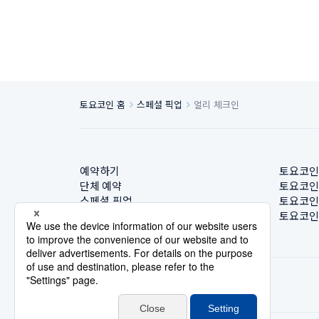
토요코인 홈
스페셜 픽업
얼리 체크인
예약하기
토요코인
단체 예약
토요코인
스페셜 픽업
토요코인
호텔 찾기
토요코인