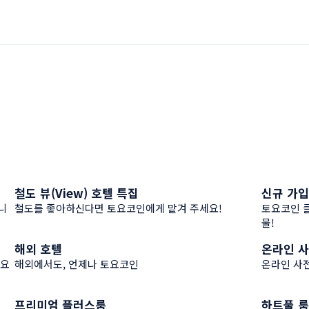
철도 뷰(View) 호텔 특집
신규 가입
추천 정보
추천 정
니
철도를 좋아하신다면 토요코인에게 맡겨 주세요!
토요코인 클
물!
해외 호텔
온라인 사
추천 정보
추천 정
토요
해외에서도, 언제나 토요코인
온라인 사전
프리미엄 플러스룸
하트풀 룸