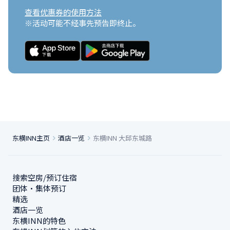
查看优惠券的使用方法
※活动可能不经事先预告即终止。
东横INN主页
酒店一览
东横INN 大邱东城路
搜索空房/预订住宿
团体・集体预订
精选
酒店一览
东横INN的特色