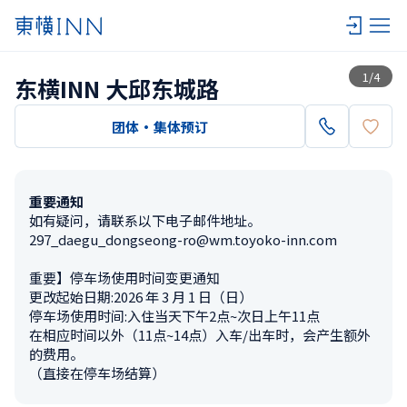
查看一览
1
/
4
东横INN 大邱东城路
团体・集体预订
重要通知
如有疑问，请联系以下电子邮件地址。

297_daegu_dongseong-ro@wm.toyoko-inn.com

重要】停车场使用时间变更通知

更改起始日期:2026 年 3 月 1 日（日）　

停车场使用时间:入住当天下午2点~次日上午11点

在相应时间以外（11点~14点）入车/出车时，会产生额外
的费用。

（直接在停车场结算）