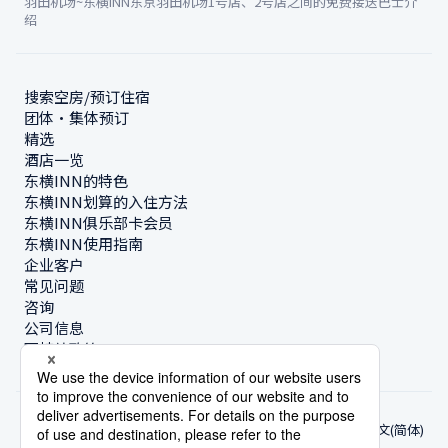
羽田机场~东横INN东京羽田机场1号店、2号店之间的免费接送巴士介
绍
搜索空房/预订住宿
团体・集体预订
精选
酒店一览
东横INN的特色
东横INN划算的入住方法
东横INN俱乐部卡会员
东横INN使用指南
企业客户
常见问题
咨询
公司信息
可持续政策
中文(简体)