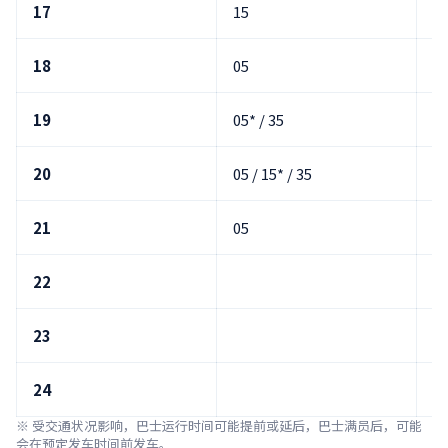
17
15
4
18
05
3
19
05* / 35
05
20
05 / 15* / 35
05
21
05
05
22
05
23
05
24
05
※ 受交通状况影响，巴士运行时间可能提前或延后，巴士满员后，可能
会在预定发车时间前发车。
