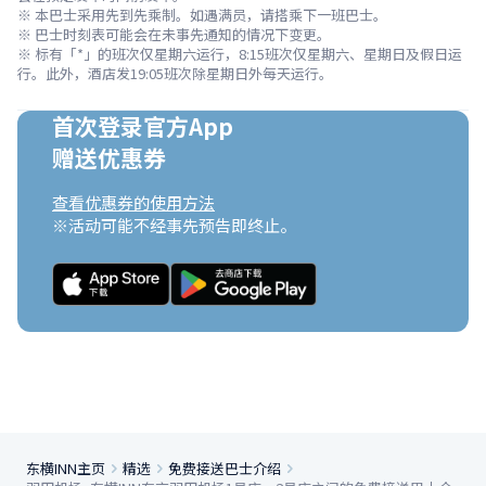
※ 本巴士采用先到先乘制。如遇满员，请搭乘下一班巴士。

※ 巴士时刻表可能会在未事先通知的情况下变更。

※ 标有「*」的班次仅星期六运行，8:15班次仅星期六、星期日及假日运
行。此外，酒店发19:05班次除星期日外每天运行。
首次登录官方App

赠送优惠券
查看优惠券的使用方法
※活动可能不经事先预告即终止。
东横INN主页
精选
免费接送巴士介绍