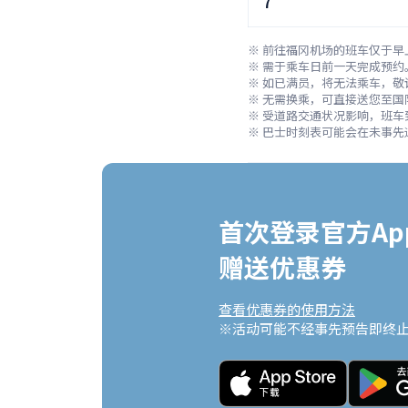
7
※ 前往福冈机场的班车仅于早
※ 需于乘车日前一天完成预约。
※ 如已满员，将无法乘车，敬
※ 无需换乘，可直接送您至国
※ 受道路交通状况影响，班车
※ 巴士时刻表可能会在未事先
首次登录官方App
赠送优惠券
查看优惠券的使用方法
※活动可能不经事先预告即终