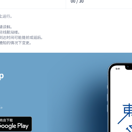
00 / 30
上运行。



请谅解。

际线航站楼。

到达时间可能提前或延后。

通知的情况下变更。


止。