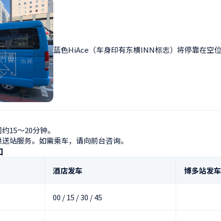
蓝色HiAce（车身印有东横INN标志）将停靠在空
15～20分钟。

供送站服务。如需乘车，请向前台咨询。
口
酒店发车
博多站发车
00 / 15 / 30 / 45