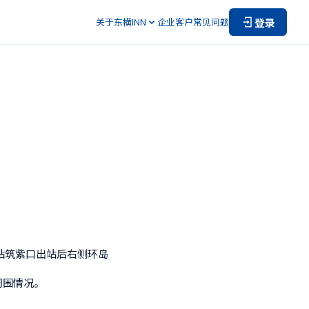
登录
关于东横INN
企业客户
常见问题
站筑紫口出站后右侧环岛
周围情况。