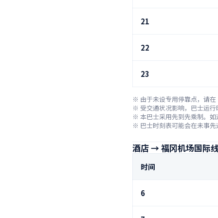
21
22
23
※ 由于未设专用停靠点，请在
※ 受交通状况影响，巴士运行
※ 本巴士采用先到先乘制。如
※ 巴士时刻表可能会在未事先
酒店 → 福冈机场国际
时间
6