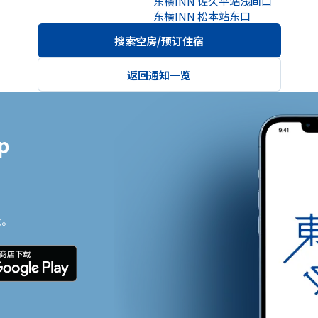
东横INN 佐久平站浅间口
东横INN 松本站东口
搜索空房/预订住宿
返回通知一览


止。