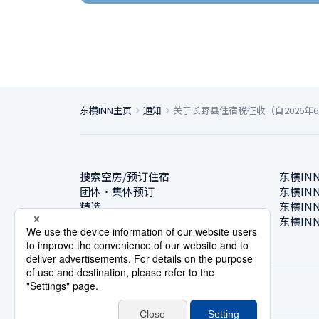
东横INN主页
通知
关于长野县住宿税征收（自2026年
搜索空房/预订住宿
东横IN
团体・集体预订
东横IN
精选
东横IN
酒店一览
东横IN