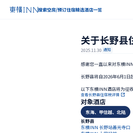
搜索空房/预订住宿
精选
酒店一览
关于长野县住
通知
2025.11.30
感谢您一直以来对东横INN
长野县将自2026年6月1
以下东横INN酒店将为征
查看长野县住宿税详情
对象酒店
东海、甲信越、北陆
长野县
东横INN 长野站善光寺口