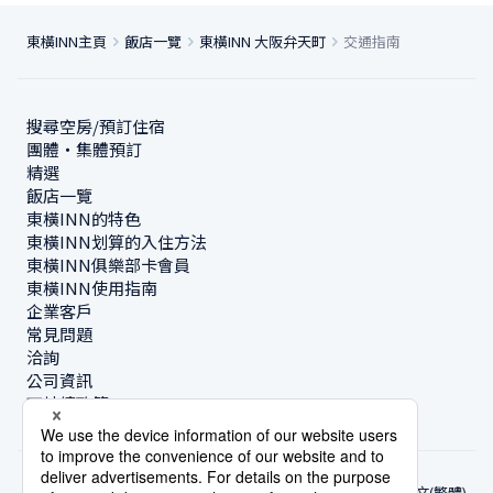
東橫INN主頁
飯店一覽
東橫INN 大阪弁天町
交通指南
搜尋空房/預訂住宿
團體・集體預訂
精選
飯店一覽
東橫INN的特色
東橫INN划算的入住方法
東橫INN俱樂部卡會員
東橫INN使用指南
企業客戶
常見問題
洽詢
公司資訊
可持續政策
中文(繁體)