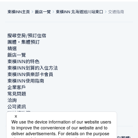
東橫INN主頁
飯店一覽
東橫INN 北海道旭川站東口
交通指南
搜尋空房/預訂住宿
團體・集體預訂
精選
飯店一覽
東橫INN的特色
東橫INN划算的入住方法
東橫INN俱樂部卡會員
東橫INN使用指南
企業客戶
常見問題
洽詢
公司資訊
可持續政策
中文(繁體)