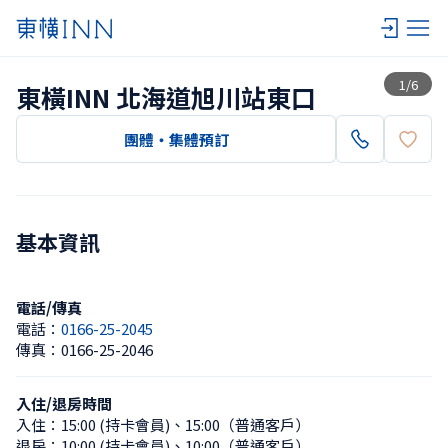
查看一覽
1
/
6
東橫INN 北海道旭川站東口
團體・集體預訂
基本資訊
電話/傳真
電話：
0166-25-2045
傳真：
0166-25-2046
入住/退房時間
入住：
15:00 (持卡會員)
、
15:00（普通客戶）
退房：
10:00 (持卡會員)
、
10:00（普通客戶）