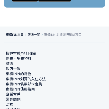
東橫INN主頁
飯店一覽
東橫INN 北海道旭川站東口
搜尋空房/預訂住宿
團體・集體預訂
精選
飯店一覽
東橫INN的特色
東橫INN划算的入住方法
東橫INN俱樂部卡會員
東橫INN使用指南
企業客戶
常見問題
洽詢