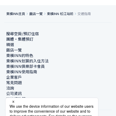
東橫INN主頁
飯店一覽
東橫INN 松江站前
交通指南
搜尋空房/預訂住宿
團體・集體預訂
精選
飯店一覽
東橫INN的特色
東橫INN划算的入住方法
東橫INN俱樂部卡會員
東橫INN使用指南
企業客戶
常見問題
洽詢
公司資訊
可持續政策