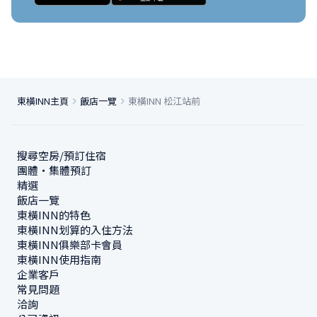
東橫INN主頁
飯店一覽
東橫INN 松江站前
搜尋空房/預訂住宿
團體・集體預訂
精選
飯店一覽
東橫INN的特色
東橫INN划算的入住方法
東橫INN俱樂部卡會員
東橫INN使用指南
企業客戶
常見問題
洽詢