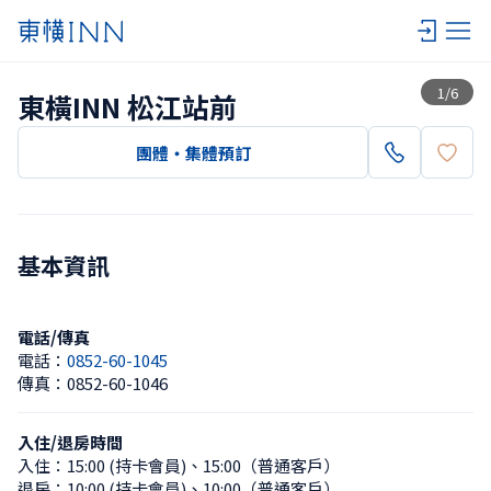
查看一覽
1
/
6
東橫INN 松江站前
團體・集體預訂
基本資訊
電話/傳真
電話：
0852-60-1045
傳真：
0852-60-1046
入住/退房時間
入住：
15:00 (持卡會員)
、
15:00（普通客戶）
退房：
10:00 (持卡會員)
、
10:00（普通客戶）