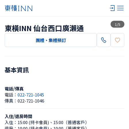
查看一覽
1
/
5
東橫INN 仙台西口廣瀨通
團體・集體預訂
基本資訊
電話/傳真
電話：
022-721-1045
傳真：
022-721-1046
入住/退房時間
入住：
15:00 (持卡會員)
、
15:00（普通客戶）
退房：
10:00 (持卡會員)
、
10:00（普通客戶）