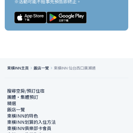
※活動可能不經事先預告即終止。
東橫INN主頁
飯店一覽
東橫INN 仙台西口廣瀨通
搜尋空房/預訂住宿
團體・集體預訂
精選
飯店一覽
東橫INN的特色
東橫INN划算的入住方法
東橫INN俱樂部卡會員