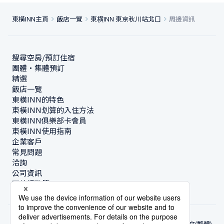
東橫INN主頁
飯店一覽
東横INN 東京秋川站北口
周邊資訊
搜尋空房/預訂住宿
團體・集體預訂
精選
飯店一覽
東橫INN的特色
東橫INN划算的入住方法
東橫INN俱樂部卡會員
東橫INN使用指南
企業客戶
常見問題
洽詢
公司資訊
可持續政策
中文(繁體)