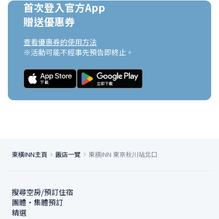
首次登入官方App

贈送優惠券
查看優惠券的使用方法
※活動可能不經事先預告即終止。
東橫INN主頁
飯店一覽
東横INN 東京秋川站北口
搜尋空房/預訂住宿
團體・集體預訂
精選