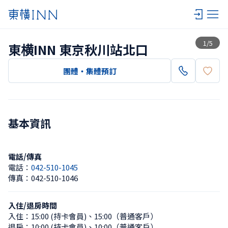
查看一覽
1
/
5
東横INN 東京秋川站北口
團體・集體預訂
基本資訊
電話/傳真
電話：
042-510-1045
傳真：
042-510-1046
入住/退房時間
入住：
15:00 (持卡會員)
、
15:00（普通客戶）
退房：
10:00 (持卡會員)
、
10:00（普通客戶）