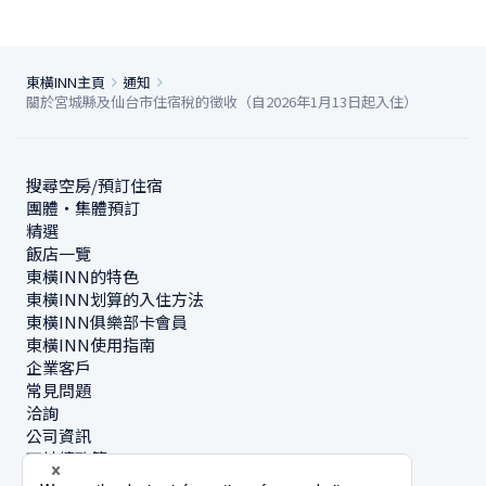
東橫INN主頁
通知
關於宮城縣及仙台市住宿稅的徵收（自2026年1月13日起入住）
搜尋空房/預訂住宿
團體・集體預訂
精選
飯店一覽
東橫INN的特色
東橫INN划算的入住方法
東橫INN俱樂部卡會員
東橫INN使用指南
企業客戶
常見問題
洽詢
公司資訊
可持續政策