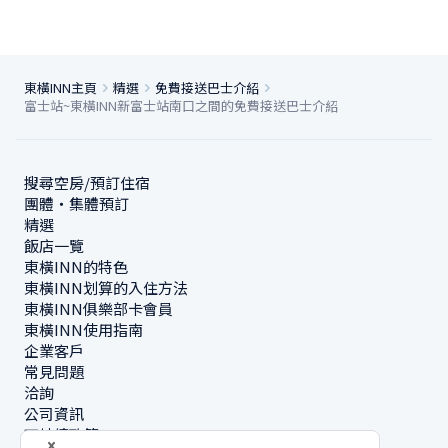
東橫INN主頁
精選
免費接送巴士介紹
富士站~東橫INN新富士站南口之間的免費接送巴士介紹
搜尋空房/預訂住宿
團體・集體預訂
精選
飯店一覽
東橫INN的特色
東橫INN划算的入住方法
東橫INN俱樂部卡會員
東橫INN使用指南
企業客戶
常見問題
洽詢
公司資訊
可持續政策