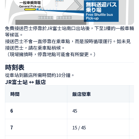
免費接送巴士停靠於JR富士站南口出站後，下至1樓的一般車輛
等候區。

接送巴士不會一直停靠在乘車點，而是按時循環運行。如未見
接送巴士，請在乘車點稍候。

（現場擁擠時，停靠地點可能會有所變更。）
時刻表
從車站到飯店所需時間約10分鐘。
JR富士站 ↔ 飯店
時間
飯店發車
富
6
45
5
7
15 / 45
25