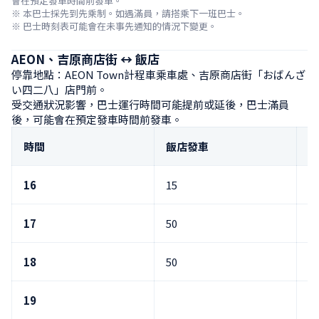
會在預定發車時間前發車。

※ 本巴士採先到先乘制。如遇滿員，請搭乘下一班巴士。

※ 巴士時刻表可能會在未事先通知的情況下變更。
AEON、吉原商店街 ↔ 飯店
停靠地點：AEON Town計程車乘車處、吉原商店街「おばんざ
い四二八」店門前。

受交通狀況影響，巴士運行時間可能提前或延後，巴士滿員
後，可能會在預定發車時間前發車。
時間
飯店發車
A
16
15
2
17
50
5
18
50
5
19