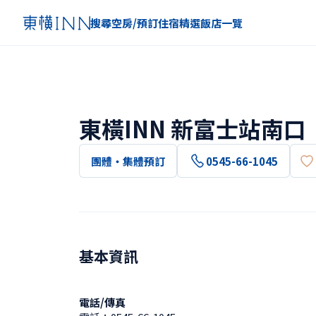
搜尋空房/預訂住宿
精選
飯店一覽
東橫INN 新富士站南口
團體・集體預訂
0545-66-1045
基本資訊
電話/傳真