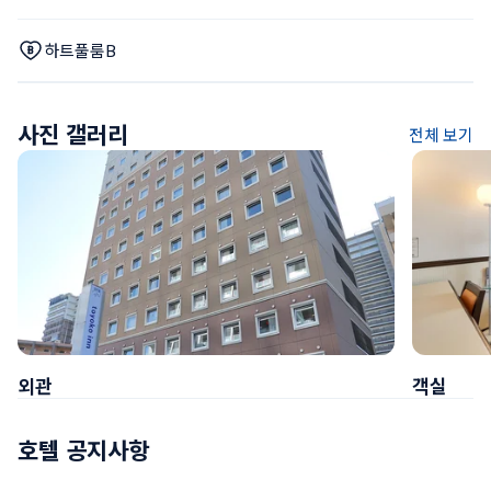
하트풀룸B
사진 갤러리
전체 보기
외관
객실
호텔 공지사항