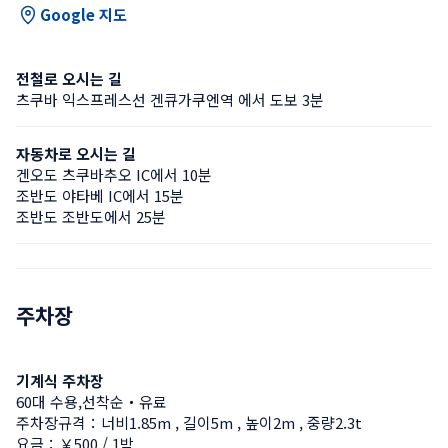
Google 지도
전철로 오시는 길
츠쿠바 익스프레스선 겐큐가쿠엔역 에서 도보 3분
자동차로 오시는 길
겐오도 츠쿠바추오 IC에서 10분
조반도 야타베 IC에서 15분
조반도 조반도에서 25분
주차장
기계식 주차장
60대 수용,선착순・유료
주차장규격：너비1.85m , 길이5m , 높이2m , 중량2.3t
요금：￥500 / 1박