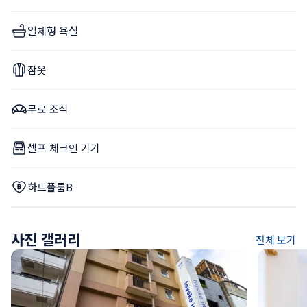
일체형 욕실
잠옷
무료 조식
셀프 체크인 기기
하트풀룸B
사진 갤러리
전체 보기