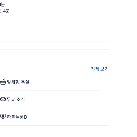
4분
 4분
전체 보기
일체형 욕실
무료 조식
하트풀룸B