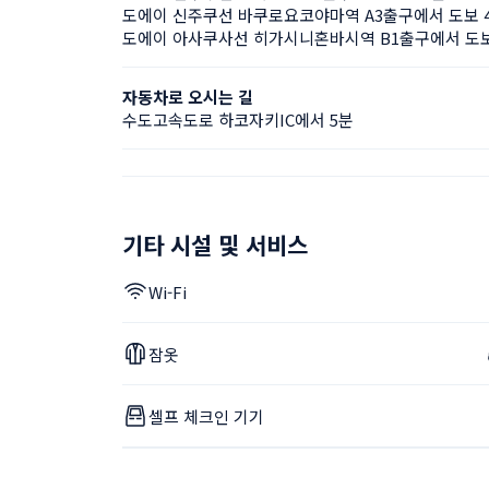
도에이 신주쿠선 바쿠로요코야마역 A3출구에서 도보 
도에이 아사쿠사선 히가시니혼바시역 B1출구에서 도보
자동차로 오시는 길
수도고속도로 하코자키IC에서 5분
기타 시설 및 서비스
Wi-Fi
잠옷
셀프 체크인 기기